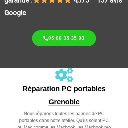
garantie :
4,7/5 – 137 avis
Google
06 80 35 35 03
Réparation PC portables
Grenoble
Nous réparons toutes les pannes de PC
portables dans notre atelier. Qu'ils soient PC
ou Mac comme les Macbook, les Macbook pro